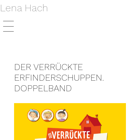
Lena Hach
VERÖFFENTLICHUNGEN
BÜCHER
DER VERRÜCKTE
AUTORIN
RADIO
ERFINDERSCHUPPEN.
DOPPELBAND
THEATER
KONTAKT